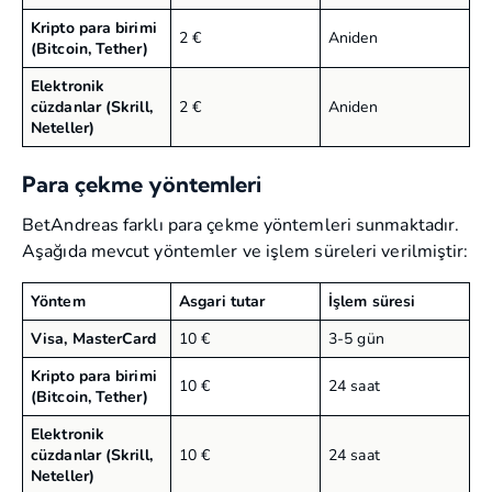
Kripto para birimi
2 €
Aniden
(Bitcoin, Tether)
Elektronik
cüzdanlar (Skrill,
2 €
Aniden
Neteller)
Para çekme yöntemleri
BetAndreas farklı para çekme yöntemleri sunmaktadır.
Aşağıda mevcut yöntemler ve işlem süreleri verilmiştir:
Yöntem
Asgari tutar
İşlem süresi
Visa, MasterCard
10 €
3-5 gün
Kripto para birimi
10 €
24 saat
(Bitcoin, Tether)
Elektronik
cüzdanlar (Skrill,
10 €
24 saat
Neteller)