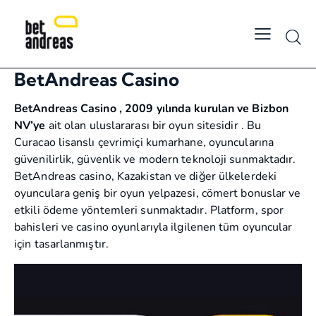
BetAndreas Casino
BetAndreas Casino , 2009 yılında kurulan ve Bizbon
NV’ye
ait olan uluslararası bir oyun sitesidir . Bu
Curacao lisanslı çevrimiçi kumarhane, oyuncularına
güvenilirlik, güvenlik ve modern teknoloji sunmaktadır.
BetAndreas casino, Kazakistan ve diğer ülkelerdeki
oyunculara geniş bir oyun yelpazesi, cömert bonuslar ve
etkili ödeme yöntemleri sunmaktadır. Platform, spor
bahisleri ve casino oyunlarıyla ilgilenen tüm oyuncular
için tasarlanmıştır.