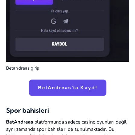
Betandreas giriş
BetAndreas’ta Kayıt!
Spor bahisleri
BetAndreas
platformunda sadece casino oyunları değil
aynı zamanda spor bahisleri de sunulmaktadır. Bu