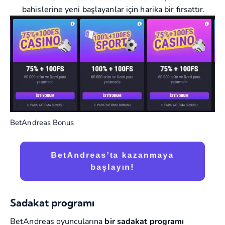
bahislerine yeni başlayanlar için harika bir fırsattır.
BetAndreas Bonus
BetAndreas’ta kazanmaya
başlayın!
Sadakat programı
BetAndreas oyuncularına
bir sadakat programı