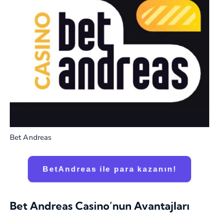
Bet Andreas
BetAndreas ile para kazanın!
Bet Andreas Casino’nun Avantajları