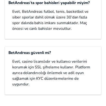
BetAndreas'ta spor bahisleri yapabilir miyim?
Evet, BetAndreas futbol, tenis, basketbol ve
siber sporlar dahil olmak üzere 30’dan fazla
spor dalında bahis imkanı sunmaktadır. Maç
öncesi ve canlı bahisler mevcuttur.
BetAndreas güvenli mi?
Evet, casino lisanslıdır ve kullanıcı verilerini
korumak için SSL şifreleme kullanır. Platform
ayrıca dolandırıcılığı önlemek ve adil oyun
sağlamak için KYC düzenlemelerine de
uygundur.